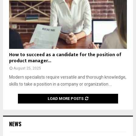
t
h
н
й
i
f
с
:
o
o
т
э
n
o
в
ф
,
t
а
ф
h
b
е
i
a
к
s
l
т
H
t
l
How to succeed as a candidate for the position of
и
o
o
product manager...
в
w
r
н
August 25, 2025
t
y
ы
o
Modern specialists require versatile and thorough knowledge,
o
е
s
f
skills to take a position in a company or organization....
м
u
d
е
c
e
LOAD MORE POSTS
т
c
v
о
e
e
д
e
l
ы
d
o
NEWS
и
a
p
р
s
m