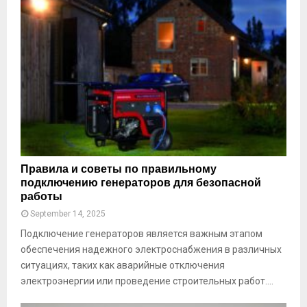
П
Правила и советы по правильному
р
подключению генераторов для безопасной
а
работы
в
September 14, 2025
и
Подключение генераторов является важным этапом
л
а
обеспечения надежного электроснабжения в различных
и
ситуациях, таких как аварийные отключения
с
электроэнергии или проведение строительных работ....
о
в