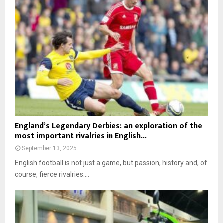
c
ю
h
ч
m
е
i
н
d
и
t
ю
G
г
r
е
o
н
u
е
p
р
e
E
а
England’s Legendary Derbies: an exploration of the
и
n
т
most important rivalries in English...
о
g
о
с
September 13, 2025
l
р
о
a
English football is not just a game, but passion, history and, of
о
б
n
в
course, fierce rivalries....
е
d
д
н
’
л
н
s
я
о
L
б
с