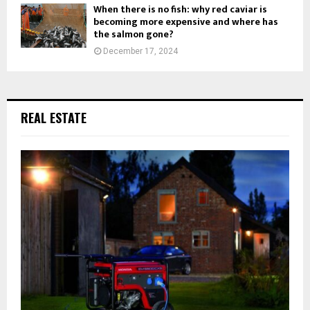
i
When there is no fish: why red caviar is
л
becoming more expensive and where has
o
о
the salmon gone?
n
в
o
December 17, 2024
f
p
r
o
REAL ESTATE
d
u
c
t
m
a
n
a
g
e
r
u
s