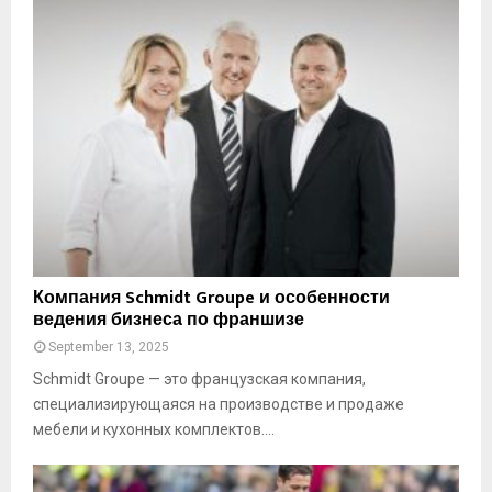
е
т
ы
п
о
п
р
а
в
и
л
ь
К
Компания Schmidt Groupe и особенности
н
о
ведения бизнеса по франшизе
о
м
м
September 13, 2025
п
у
а
Schmidt Groupe — это французская компания,
п
н
специализирующаяся на производстве и продаже
о
и
мебели и кухонных комплектов....
д
я
к
S
л