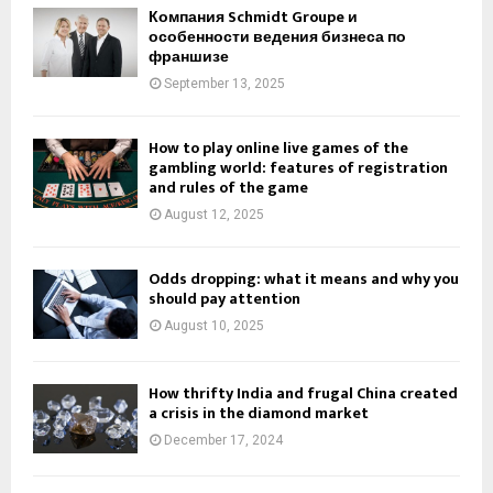
е
Компания Schmidt Groupe и
a
e
к
особенности ведения бизнеса по
c
n
франшизе
о
a
t
м
September 13, 2025
n
е
d
н
i
How to play online live games of the
д
d
gambling world: features of registration
а
a
and rules of the game
ц
t
и
August 12, 2025
e
и
f
п
o
Odds dropping: what it means and why you
р
r
should pay attention
о
t
August 10, 2025
ф
h
е
e
с
p
How thrifty India and frugal China created
с
a crisis in the diamond market
o
и
s
December 17, 2024
о
i
н
t
а