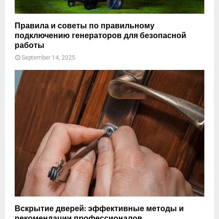
i
n
g
Правила и советы по правильному
t
подключению генераторов для безопасной
h
работы
e
September 14, 2025
T
h
i
n
k
s
t
e
r
s
p
l
a
t
Вскрытие дверей: эффективные методы и
f
рекомендации профессионалов
o